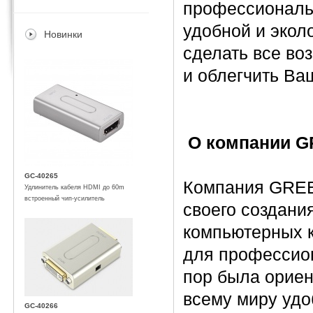
профессиональн
удобной и экол
Новинки
сделать все во
и облегчить Ва
О компании G
GC-40265
Компания GREE
Удлинитель кабеля HDMI до 60m
встроенный чип-усилитель
своего создани
компьютерных к
для профессион
пор была ориен
всему миру удо
GC-40266