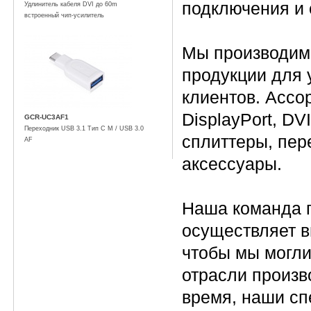
подключения и 
Удлинитель кабеля DVI до 60m
встроенный чип-усилитель
Мы производим
продукции для 
клиентов. Ассо
DisplayPort, DV
GCR-UC3AF1
Переходник USB 3.1 Тип C M / USB 3.0
сплиттеры, пер
AF
аксессуары.
Наша команда п
осуществляет в
чтобы мы могл
отрасли произв
время, наши сп