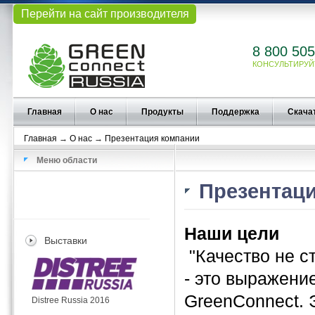
Перейти на сайт производителя
8 800 505
КОНСУЛЬТИРУЙ
Главная
О нас
Продукты
Поддержка
Скача
Главная
→
О нас
→
Презентация компании
Меню области
Презентаци
Наши цели
Выставки
"Качество не с
- это выражени
GreenConneсt. 
Distree Russia 2016