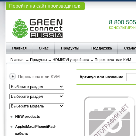
Перейти на сайт производителя
8 800 505
КОНСУЛЬТИРУЙ
Главная
О нас
Продукты
Поддержка
Скача
Главная
→
Продукты
→
HDMI/DVI устройства
→
Переключатели KVM
Переключатели KVM
Артикул или название
NEW products
Apple/Mac/iPhone/iPad-
кабель