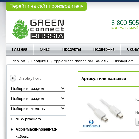
Перейти на сайт производителя
8 800 505
КОНСУЛЬТИРУЙ
Главная
О нас
Продукты
Поддержка
Скача
Главная
→
Продукты
→
Apple/Mac/iPhone/iPad- кабель
→
DisplayPort
DisplayPort
Артикул или название
К
Н
NEW products
П
Apple/Mac/iPhone/iPad-
кабель