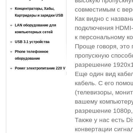
высокую пропускную
совместимым с верс
Концентраторы, Хабы,
Картридеры и зарядки USB
Как видно с назван
LAN оборудование для
подключения HDMI-
компьютерных сетей
к персональному к
USB 3.1 устройства
Проще говоря, это 
Phone телефонное
пропускную способн
оборудование
разрешение 1920x12
Power электропитание 220 V
Еще один вид кабел
кабель. С его пом
(телевизоры, монит
вашему компьютеру.
разрешение 1080p, 
Также у нас есть D
конвертации сигна