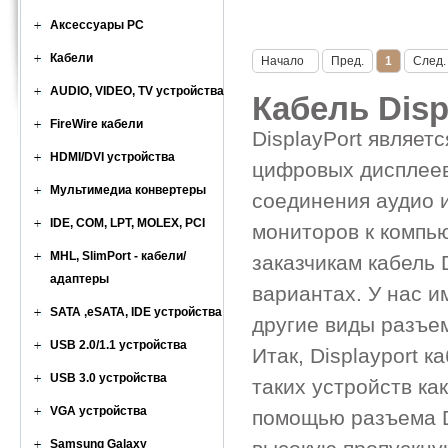
Аксессуары PC
Кабели
Начало
Пред.
1
След.
AUDIO, VIDEO, TV устройства
Кабель Disp
FireWire кабели
DisplayPort являе
HDMI/DVI устройства
цифровых дисплеев
Мультимедиа конвертеры
соединения аудио 
IDE, COM, LPT, MOLEX, PCI
мониторов к компь
MHL, SlimPort - кабели/
заказчикам кабель 
адаптеры
вариантах. У нас и
SATA ,eSATA, IDE устройства
другие виды разъе
USB 2.0/1.1 устройства
Итак, Displayport 
USB 3.0 устройства
таких устройств ка
VGA устройства
помощью разъема D
Samsung Galaxy