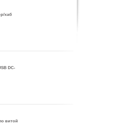
ор/хаб
USB DC-
по витой