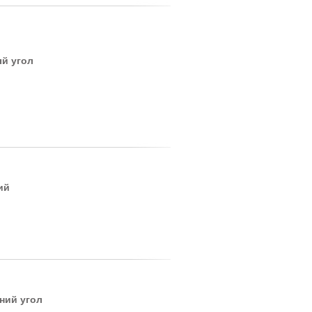
ый угол
ий
ний угол