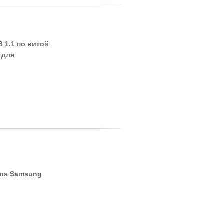
 1.1 по витой
 для
для Samsung