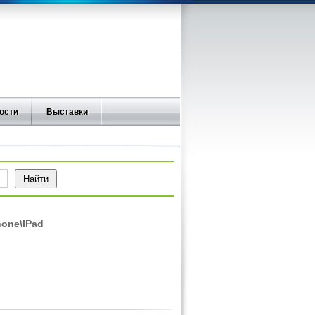
ости
Выставки
one\IPad