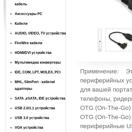
кабель
Аксессуары PC
Кабели
AUDIO, VIDEO, TV устройства
FireWire кабели
HDMI/DVI устройства
Мультимедиа конвертеры
Применение: Это
IDE, COM, LPT, MOLEX, PCI
периферийных уст
MHL, SlimPort - кабели/
для вашей портат
адаптеры
телефоны, ридер
SATA ,eSATA, IDE устройства
OTG (On-The-Go)
USB 2.0/1.1 устройства
OTG (On-The-Go)
USB 3.0 устройства
периферийные US
VGA устройства