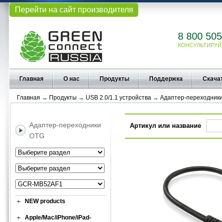
Перейти на сайт производителя
8 800 505
КОНСУЛЬТИРУЙ
Главная
О нас
Продукты
Поддержка
Скача
Главная
→
Продукты
→
USB 2.0/1.1 устройства
→
Адаптер-переходник
Адаптер-переходники
Артикул или название
OTG
NEW products
Apple/Mac/iPhone/iPad-