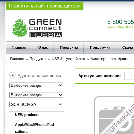
Перейти на сайт производителя
8 800 505
КОНСУЛЬТИРУЙ
Главная
О нас
Продукты
Поддержка
Скача
Главная
→
Продукты
→
USB 3.1 устройства
→
Адаптер-переходники
Адаптер-переходники
Артикул или название
NEW products
Apple/Mac/iPhone/iPad-
кабель