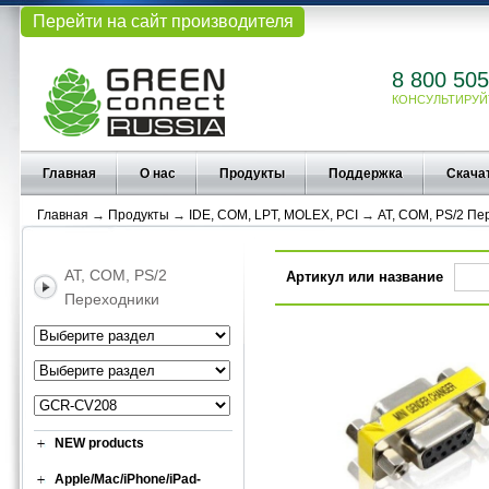
Перейти на сайт производителя
8 800 505
КОНСУЛЬТИРУЙ
Главная
О нас
Продукты
Поддержка
Скача
Главная
→
Продукты
→
IDE, COM, LPT, MOLEX, PCI
→
AT, COM, PS/2 Пе
AT, COM, PS/2
Артикул или название
Переходники
NEW products
Apple/Mac/iPhone/iPad-