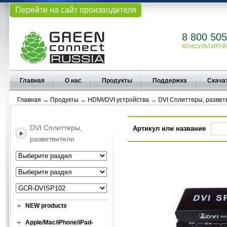
Перейти на сайт производителя
8 800 505
КОНСУЛЬТИРУЙ
Главная
О нас
Продукты
Поддержка
Скача
Главная
→
Продукты
→
HDMI/DVI устройства
→
DVI Сплиттеры, развет
DVI Сплиттеры,
Артикул или название
разветвители
NEW products
Apple/Mac/iPhone/iPad-