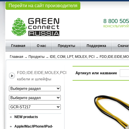
Перейти на сайт производителя
8 800 505
КОНСУЛЬТИРУЙ
Главная
О нас
Продукты
Поддержка
Скача
Главная
→
Продукты
→
IDE, COM, LPT, MOLEX, PCI
→
FDD,IDE.EIDE,MO
FDD,IDE.EIDE,MOLEX,PCI
Артикул или название
кабели и шлейфы
NEW products
Apple/Mac/iPhone/iPad-