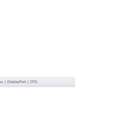
ры
|
DisplayPort
|
OTG