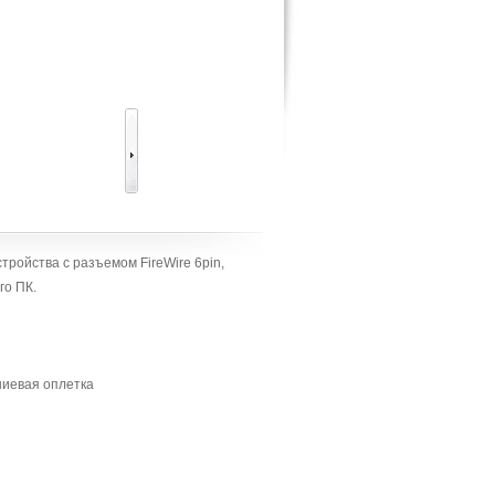
ойства с разъемом FireWire 6pin,
го ПК.
ниевая оплетка