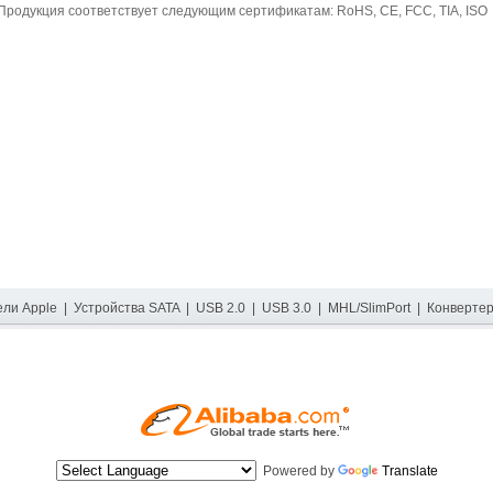
Продукция соответствует следующим сертификатам: RoHS, CE, FCC, TIA, ISO
ели Apple
|
Устройства SATA
|
USB 2.0
|
USB 3.0
|
MHL/SlimPort
|
Конверте
Powered by
Translate