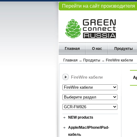
Перейти на сайт производителя
Главная
О нас
Продукты
Главная
→
Продукты
→
FireWire кабели
FireWire кабели
А
NEW products
Apple/Mac/iPhone/iPad-
кабель