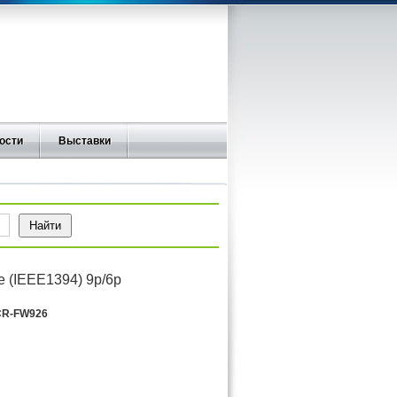
ости
Выставки
e (IEEE1394) 9p/6p
R-FW926