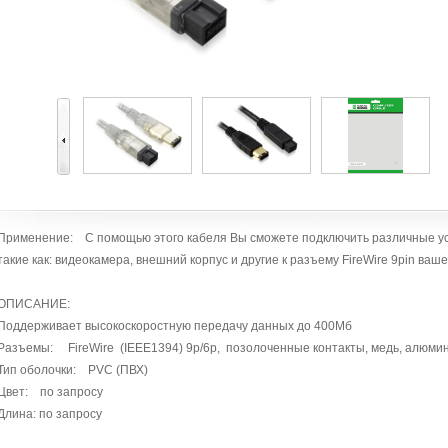
Применение: С помощью этого кабеля Вы сможете подключить различные устр
такие как: видеокамера, внешний корпус и другие к разъему FireWire 9pin ваше
ОПИСАНИЕ:
Поддерживает высокоскоростную передачу данных до 400Мб
Разъемы: FireWire (IEEE1394) 9p/6p, позолоченные контакты, медь, алюми
Тип оболочки: PVC (ПВХ)
Цвет: по запросу
Длина: по запросу