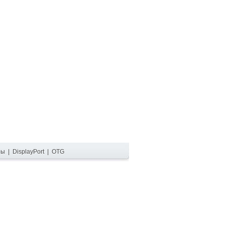
ры
|
DisplayPort
|
OTG