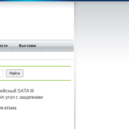
ости
Выставки
ейсный SATA III
7pin угол с защелками
R-ST1041