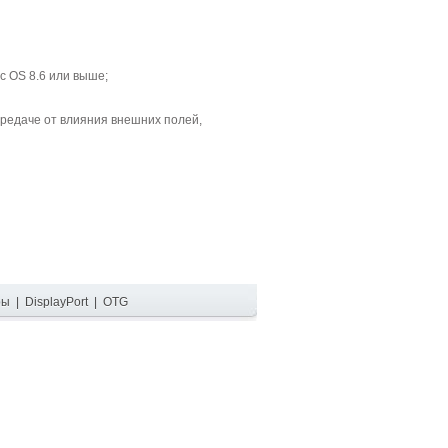
c OS 8.6 или выше;
редаче от влияния внешних полей,
ры
|
DisplayPort
|
OTG