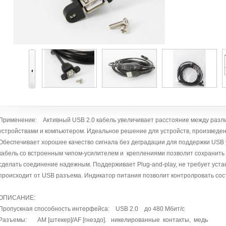
Применение: Активный USB 2.0 кабель увеличивает расстояние между ра
устройствами и компьютером. Идеальное решение для устройств, произведе
Обеспечивает хорошее качество сигнала без деградации для поддержки USB
кабель со встроенным чипом-усилителем и креплениями позволит сохранить
сделать соединение надежным. Поддерживает Plug-and-play, не требует уст
происходит от USB разъема. Индикатор питания позволит контролровать со
ОПИСАНИЕ:
Пропускная способность интерфейса: USB 2.0 до 480 Мбит/с
Разъемы: AM [штекер]/AF [гнездо]. никелированные контакты, медь