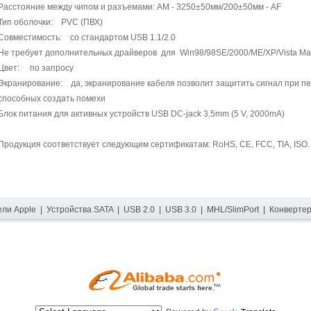
Расстояние между чипом и разъемами: AM - 3250±50мм/200±50мм - AF
Тип оболочки: PVC (ПВХ)
Совместимость: со стандартом USB 1.1/2.0
Не требует дополнительных драйверов для Win98/98SE/2000/ME/XP/Vista Ma
Цвет: по запросу
Экранирование: да, экранирование кабеля позволит защитить сигнал при пе
способных создать помехи
Блок питания для активных устройств USB DC-jack 3,5mm (5 V, 2000mA)
Продукция соответствует следующим сертификатам: RoHS, CE, FCC, TIA, ISO.
ели Apple
|
Устройства SATA
|
USB 2.0
|
USB 3.0
|
MHL/SlimPort
|
Конверте