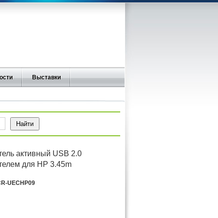
ости
Выставки
тель активный USB 2.0
телем для HP 3.45m
R-UECHP09