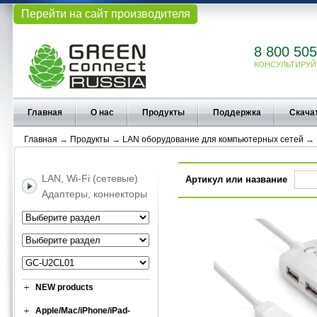
Перейти на сайт производителя
8 800 505
КОНСУЛЬТИРУЙ
Главная
О нас
Продукты
Поддержка
Скача
Главная
→
Продукты
→
LAN оборудование для компьютерных сетей
→
LAN, Wi-Fi (сетевые)
Артикул или название
Адаптеры, коннекторы
NEW products
Apple/Mac/iPhone/iPad-