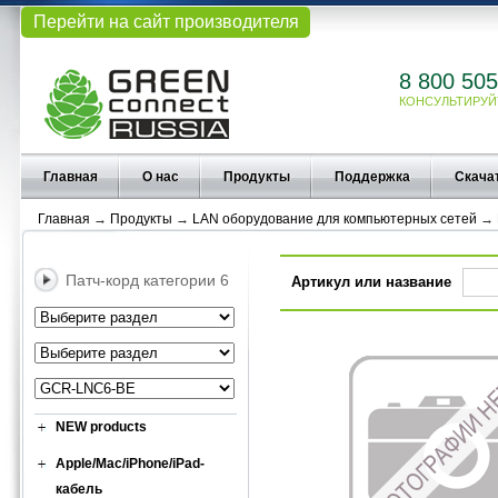
Перейти на сайт производителя
8 800 505
КОНСУЛЬТИРУЙ
Главная
О нас
Продукты
Поддержка
Скача
Главная
→
Продукты
→
LAN оборудование для компьютерных сетей
→
Патч-корд категории 6
Артикул или название
NEW products
Apple/Mac/iPhone/iPad-
кабель