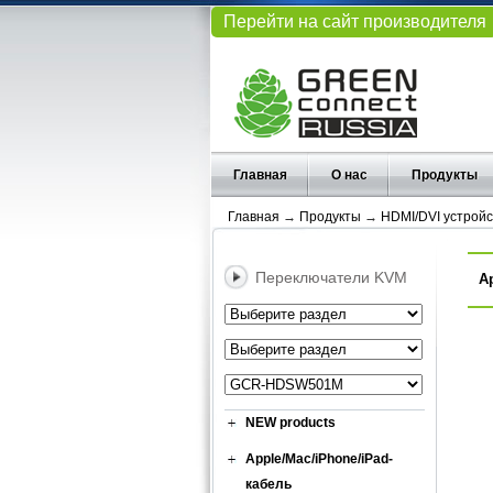
Перейти на сайт производителя
Главная
О нас
Продукты
Главная
→
Продукты
→
HDMI/DVI устройс
Переключатели KVM
А
NEW products
Apple/Mac/iPhone/iPad-
кабель