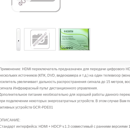
Применение: HDMI переключатель предназначен для передачи цифрового HDM
нескольких источников (КПК, DVD, видеокамера и т.д.) на один телевизор (м
усилитель увеличивает дальность распространения сигнала до 15 метров, во
сигнала Инфракрасный пульт дистанционного управления.
Дополнительное питание необязательно для хорошей работы данного перек
при подключении некоторых энергозатратных устройств. В этом случае Вам 
активных устройств GCR-PDE01
ОПИСАНИЕ:
Стандарт интерфейса: HDMI + HDCP v.1.3 совместимый с ранними версиями 1.0