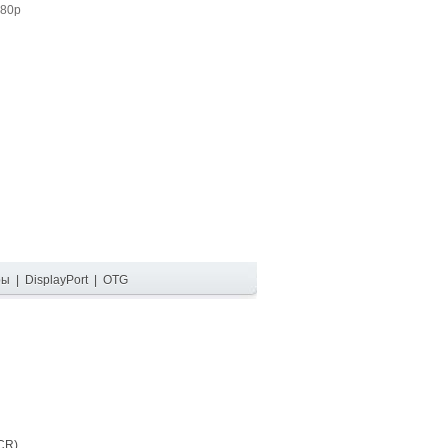
080p
ры
|
DisplayPort
|
OTG
CR)