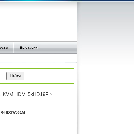
ости
Выставки
ь KVM HDMI 5xHD19F >
CR-HDSW501M