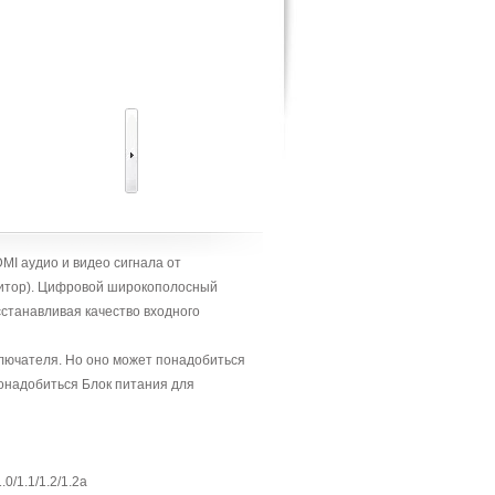
I аудио и видео сигнала от
онитор). Цифровой широкополосный
сстанавливая качество входного
лючателя. Но оно может понадобиться
понадобиться Блок питания для
/1.1/1.2/1.2a