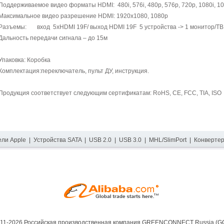
Поддерживаемое видео форматы HDMI: 480i, 576i, 480p, 576p, 720p, 1080i, 1
Максимальное видео разрешение HDMI: 1920x1080, 1080p
Разъемы: вход 5xHDMI 19F/ выход HDMI 19F 5 устройства -> 1 монитор/ТВ
Дальность передачи сигнала – до 15м
Упаковка: Коробка
Комплектация:переключатель, пульт ДУ, инструкция.
Продукция соответствует следующим сертификатам: RoHS, CE, FCC, TIA, ISO
ели Apple
|
Устройства SATA
|
USB 2.0
|
USB 3.0
|
MHL/SlimPort
|
Конверте
11-2026 Российская производственная компания
GREENCONNECT Russia (G