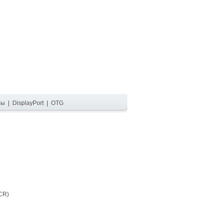
ры
|
DisplayPort
|
OTG
CR)