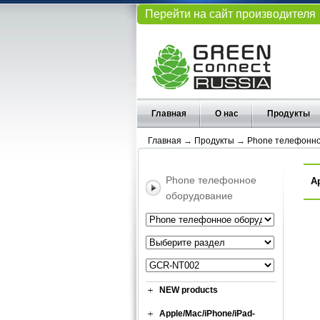
Перейти на сайт производителя
Главная
О нас
Продукты
Главная
→
Продукты
→
Phone телефонно
Phone телефонное
А
оборудование
NEW products
Apple/Mac/iPhone/iPad-