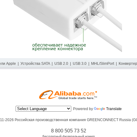
ели Apple
|
Устройства SATA
|
USB 2.0
|
USB 3.0
|
MHL/SlimPort
|
Конверте
Powered by
Translate
11-2026 Российская производственная компания
GREENCONNECT Russia (G
8 800 505 73 52
Бесплатный федеральный номер