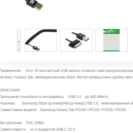
Применение: Этот 30-контактный USB-кабель позволит вам синхронизироват
нетбук) с Galaxy Tab, имеющим разъем 30pin. Витой провод очень удобен при
ОПИСАНИЕ:
Пропускная способность интерфейса: USB 2.0 до 480 Мбит/с
Разъемы: Samsung 30pin [штекер]/AM [штекер] USB 2.0, никелированные к
Совместимые модели Samsung Galaxy Tab P3100 / P5100 / P3200 / P5200
Тип оболочки: PVC (ПВХ)
Совместимость: со стандартом USB 1.1/2.0