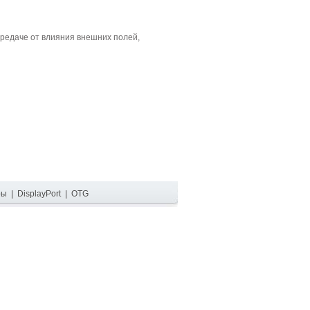
редаче от влияния внешних полей,
ры
|
DisplayPort
|
OTG