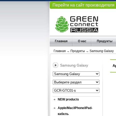
Перейти на сайт производителя
Главная
О нас
Продукты
Главная
→
Продукты
→
Samsung Galaxy
Samsung Galaxy
А
NEW products
Apple/Mac/iPhone/iPad-
кабель