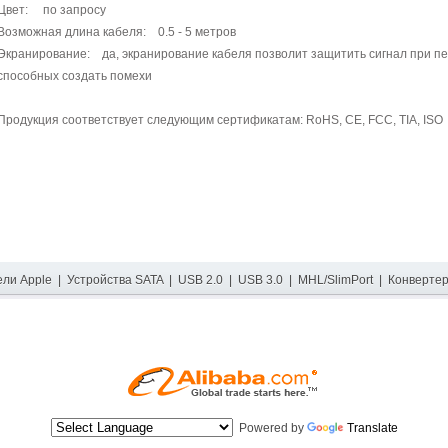
Цвет: по запросу
Возможная длина кабеля: 0.5 - 5 метров
Экранирование: да, экранирование кабеля позволит защитить сигнал при пе
способных создать помехи
Продукция соответствует следующим сертификатам: RoHS, CE, FCC, TIA, ISO
ели Apple
|
Устройства SATA
|
USB 2.0
|
USB 3.0
|
MHL/SlimPort
|
Конверте
Powered by
Translate