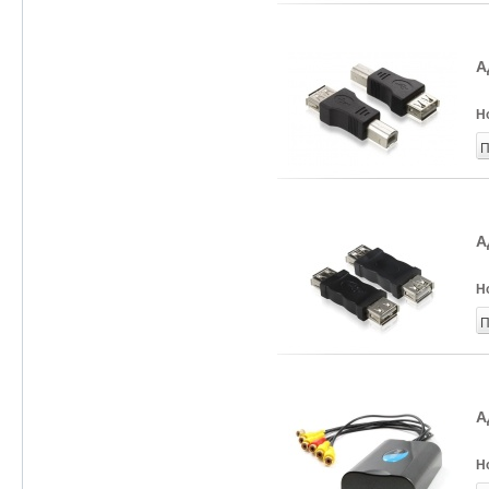
А
Н
П
А
Н
П
А
Н