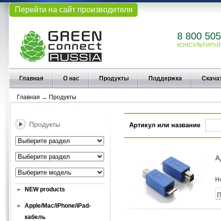
Перейти на сайт производителя
8 800 505
КОНСУЛЬТИРУЙ
Главная
О нас
Продукты
Поддержка
Скача
Главная
→
Продукты
Продукты
Артикул или название
А
Н
NEW products
П
Apple/Mac/iPhone/iPad-
кабель