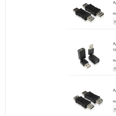
А
Н
П
А
г
Н
П
А
Н
П