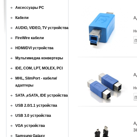
Аксессуары PC
А
Кабели
AUDIO, VIDEO, TV устройства
Н
FireWire кабели
П
HDMI/DVI устройства
Мультимедиа конвертеры
IDE, COM, LPT, MOLEX, PCI
А
MHL, SlimPort - кабели/
адаптеры
Н
SATA ,eSATA, IDE устройства
П
USB 2.0/1.1 устройства
USB 3.0 устройства
А
VGA устройства
3
Samsung Galaxy