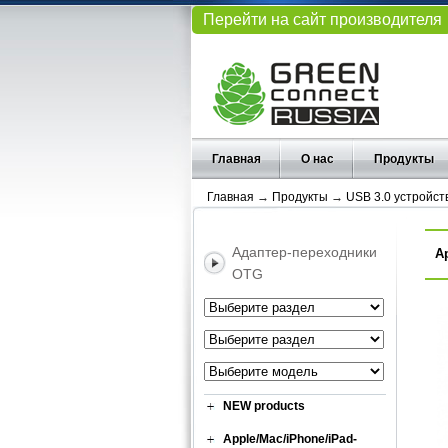
Перейти на сайт производителя
Главная
О нас
Продукты
Главная
→
Продукты
→
USB 3.0 устройст
Адаптер-переходники
А
OTG
NEW products
Apple/Mac/iPhone/iPad-