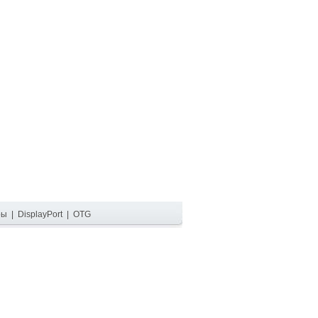
ры
|
DisplayPort
|
OTG