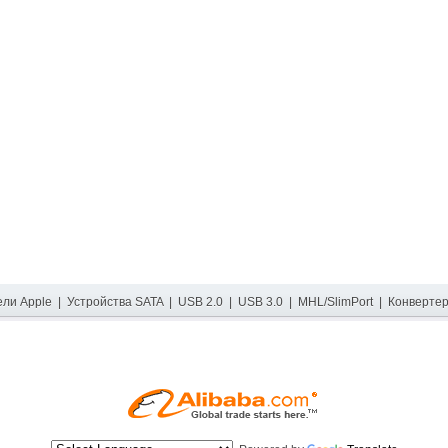
ели Apple
|
Устройства SATA
|
USB 2.0
|
USB 3.0
|
MHL/SlimPort
|
Конверте