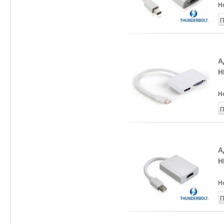
Н
П
А
H
Н
П
А
H
Н
П