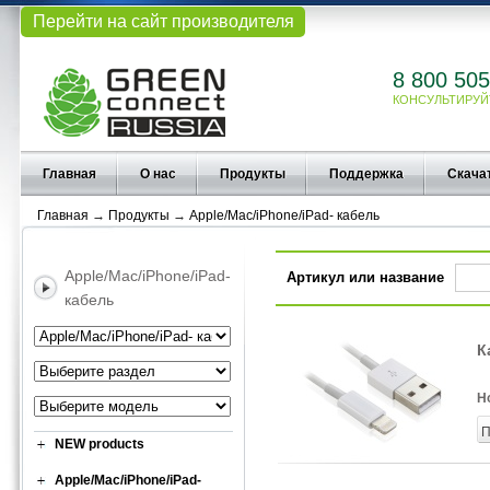
Перейти на сайт производителя
8 800 505
КОНСУЛЬТИРУЙ
Главная
О нас
Продукты
Поддержка
Скача
Главная
→
Продукты
→
Apple/Mac/iPhone/iPad- кабель
Apple/Mac/iPhone/iPad-
Артикул или название
кабель
К
Н
П
NEW products
Apple/Mac/iPhone/iPad-