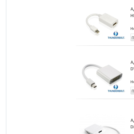
А
H
Н
П
А
D
Н
П
А
D