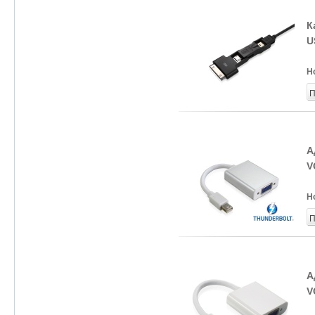
К
U
Н
П
А
V
Н
П
А
V