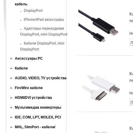
кабель
DisplayPort
К
iPhone/iPad аксессуары
п
Адаптеры-переходники
Н
DisplayPort, mini DisplayPort
П
Кабели DisplayPort, mini
DisplayPort
Аксессуары PC
Кабели
К
AUDIO, VIDEO, TV устройства
п
FireWire кабели
Н
HDMI/DVI устройства
П
Мультимедиа конвертеры
IDE, COM, LPT, MOLEX, PCI
MHL, SlimPort - кабели/
К