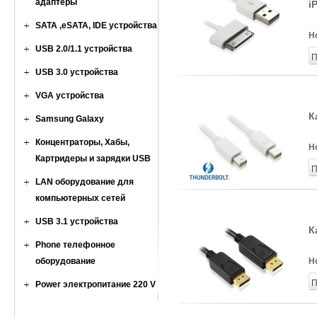
адаптеры
i
SATA ,eSATA, IDE устройства
Н
USB 2.0/1.1 устройства
П
USB 3.0 устройства
VGA устройства
К
Samsung Galaxy
Концентраторы, Хабы,
Н
Картридеры и зарядки USB
П
LAN оборудование для
компьютерных сетей
USB 3.1 устройства
К
Phone телефонное
оборудование
Н
П
Power электропитание 220 V