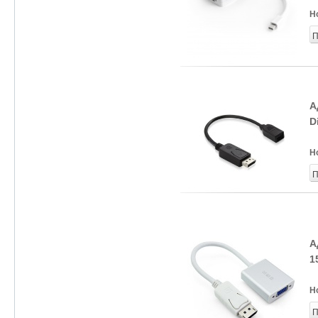
Н
П
А
D
Н
П
А
1
Н
П