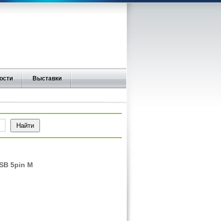
ости
Выставки
SB 5pin M