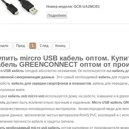
Номер модели:
GCR-UA2MCB1
Подробнее
ачало
Пред.
1
След.
Конец
упить mircro USB кабель оптом. Купи
абель GREENCONNECT оптом от прои
ro USB кабель
сегодня абсолютно незаменим. Он используется как
кабель д
овенной синхронизации данных
. Это самый необходимый
кабель
для подкл
ройств:
кабель для зарядки смартфонов и планшетов
, кабель для передачи
ктронные книги.
одня
кабель usb micro usb
используется дома, на работе, в машине и в доро
ель
должен быть исключительно прочным и надежным.
Micro USB кабель 
ококачественных инновационных материалов - бескислородной меди для мгн
едачи данных, экологически чистых материалов RoHS PVC изоляцией и с ис
личения прочности кабеля и защиты сигнала.
ить необходимый micro usb кабель
оптом напрямую от производителя мо