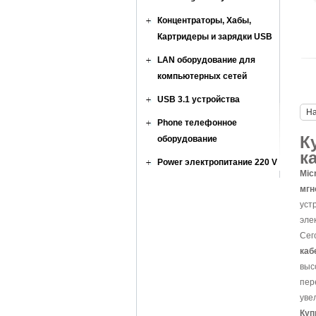
Концентраторы, Хабы,
Картридеры и зарядки USB
LAN оборудование для
компьютерных сетей
USB 3.1 устройства
Н
Phone телефонное
К
оборудование
к
Power электропитание 220 V
Mic
мгн
уст
эле
Сег
каб
выс
пер
уве
Куп