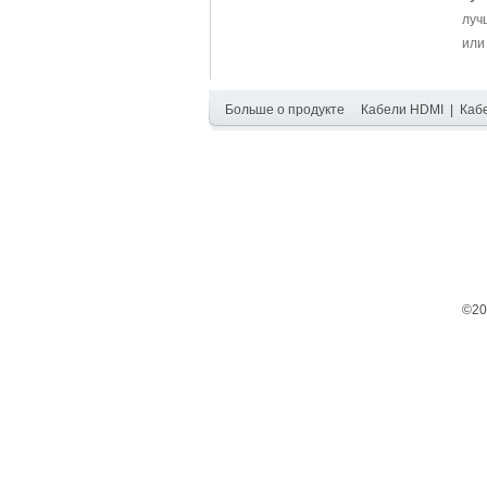
луч
или
Больше о продукте
Кабели HDMI
|
Каб
©20