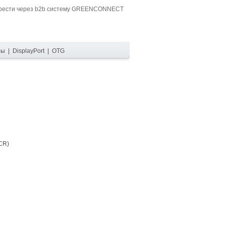
обрести через b2b систему GREENCONNECT
ры
|
DisplayPort
|
OTG
CR)