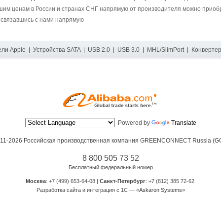
шим ценам в России и странах СНГ напрямую от производителя можно при
 связавшись с нами напрямую
ели Apple
|
Устройства SATA
|
USB 2.0
|
USB 3.0
|
MHL/SlimPort
|
Конверте
Powered by
Translate
11-2026 Российская производственная компания
GREENCONNECT Russia (G
8 800 505 73 52
Бесплатный федеральный номер
Москва
: +7 (499) 653-64-08 |
Санкт-Петербург
: +7 (812) 385 72-62
Разработка сайта и интеграция с 1С — «
Askaron Systems
»