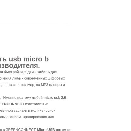
ть usb micro b
зводителя.
ля быстрой зарядки
и
кабель для
ючения любых современных цифровых
 данных с фотокамер, на MP3 плееры и
ге. Именно поэтому любой
micro usb 2.0
GREENCONNECT
изготовлен из
овенной зарядки и молниеносной
пользованием экранирования для
жно в GREENCONNECT.
Micro USB оптом
по