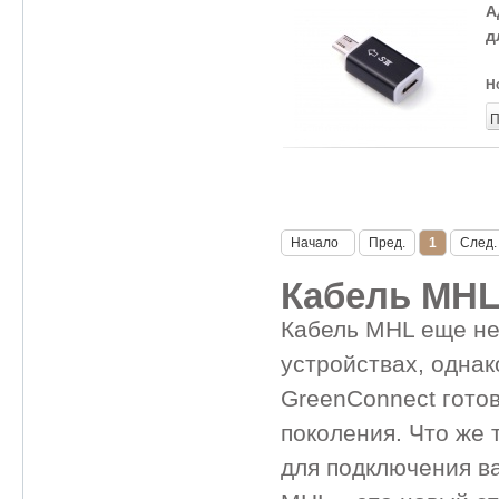
А
д
Н
П
Начало
Пред.
1
След.
Кабель MH
Кабель MHL еще не
устройствах, однак
GreenConnect гото
поколения. Что же 
для подключения ва