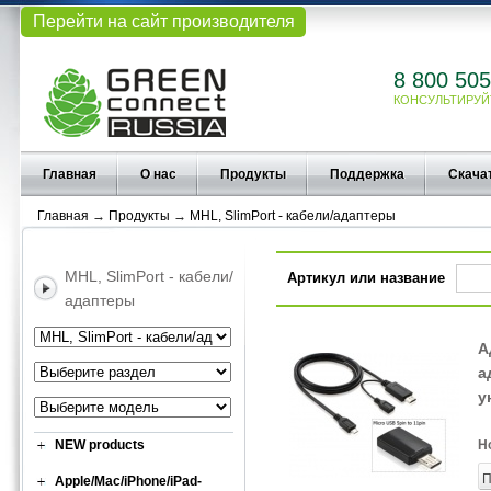
Перейти на сайт производителя
8 800 505
КОНСУЛЬТИРУЙ
Главная
О нас
Продукты
Поддержка
Скача
Главная
→
Продукты
→
MHL, SlimPort - кабели/адаптеры
MHL, SlimPort - кабели/
Артикул или название
адаптеры
А
а
у
NEW products
Н
П
Apple/Mac/iPhone/iPad-