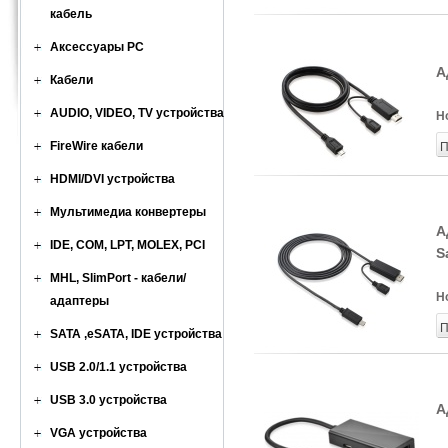
кабель
Аксессуары PC
А
Кабели
AUDIO, VIDEO, TV устройства
Н
FireWire кабели
П
HDMI/DVI устройства
Мультимедиа конвертеры
А
IDE, COM, LPT, MOLEX, PCI
S
MHL, SlimPort - кабели/
Н
адаптеры
П
SATA ,eSATA, IDE устройства
USB 2.0/1.1 устройства
USB 3.0 устройства
А
VGA устройства