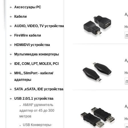
Аксессуары PC
А
Кабели
AUDIO, VIDEO, TV устройства
Н
FireWire кабели
П
HDMI/DVI устройства
Мультимедиа конвертеры
А
IDE, COM, LPT, MOLEX, PCI
Н
MHL, SlimPort - кабели/
адаптеры
П
SATA ,eSATA, IDE устройства
USB 2.0/1.1 устройства
AM/AF удлинитель
А
адаптер от 45 до 300
метров
Н
USB Конвертеры-
П