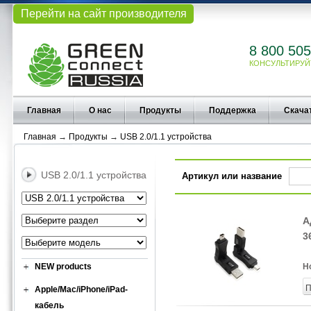
Перейти на сайт производителя
8 800 505
КОНСУЛЬТИРУЙ
Главная
О нас
Продукты
Поддержка
Скача
Главная
→
Продукты
→
USB 2.0/1.1 устройства
USB 2.0/1.1 устройства
Артикул или название
А
3
NEW products
Н
П
Apple/Mac/iPhone/iPad-
кабель